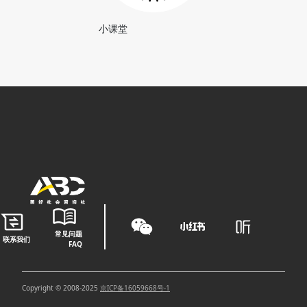
小课堂
常见问题
联系我们
FAQ
Copyright © 2008-2025
京ICP备16059668号-1