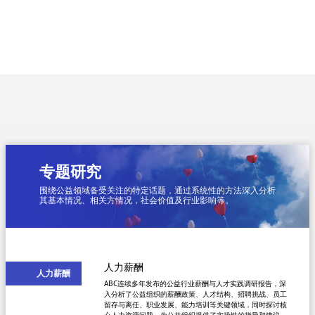
专题研究
围绕公益领域备受关注的特定话题，通过系统性的方法深入分析
其基本情况、相关方情况，社会价值及行业影响等。
人力薪酬
人力薪酬
ABC连续多年发布的公益行业薪酬与人才实践调研报告，深
入分析了公益组织的薪酬政策、人才结构、招聘挑战、员工
留存与离任、职业发展、能力培训等关键领域，同时探讨核