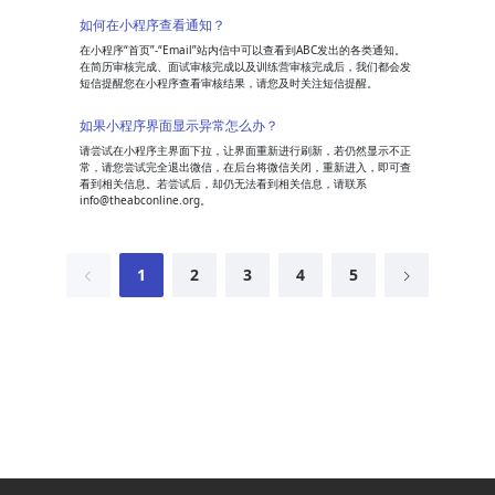
如何在小程序查看通知？
在小程序“首页”-“Email”站内信中可以查看到ABC发出的各类通知。
在简历审核完成、面试审核完成以及训练营审核完成后，我们都会发
短信提醒您在小程序查看审核结果，请您及时关注短信提醒。
如果小程序界面显示异常怎么办？
请尝试在小程序主界面下拉，让界面重新进行刷新，若仍然显示不正
常，请您尝试完全退出微信，在后台将微信关闭，重新进入，即可查
看到相关信息。若尝试后，却仍无法看到相关信息，请联系
info@theabconline.org。
1
2
3
4
5