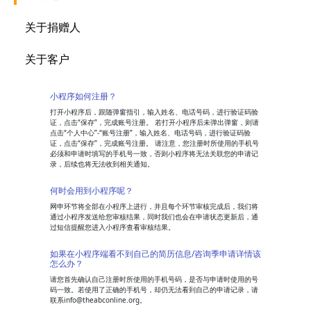
关于捐赠人
关于客户
小程序如何注册？
打开小程序后，跟随弹窗指引，输入姓名、电话号码，进行验证码验
证，点击“保存”，完成账号注册。 若打开小程序后未弹出弹窗，则请
点击“个人中心”-“账号注册”，输入姓名、电话号码，进行验证码验
证，点击“保存”，完成账号注册。 请注意，您注册时所使用的手机号
必须和申请时填写的手机号一致，否则小程序将无法关联您的申请记
录，后续也将无法收到相关通知。
何时会用到小程序呢？
网申环节将全部在小程序上进行，并且每个环节审核完成后，我们将
通过小程序发送给您审核结果，同时我们也会在申请状态更新后，通
过短信提醒您进入小程序查看审核结果。
如果在小程序端看不到自己的简历信息/咨询季申请详情该
怎么办？
请您首先确认自己注册时所使用的手机号码，是否与申请时使用的号
码一致。若使用了正确的手机号，却仍无法看到自己的申请记录，请
联系info@theabconline.org。